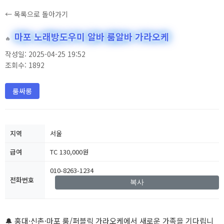
← 목록으로 돌아가기
마포 노래방도우미 알바 룸알바 가라오케
🔥
작성일: 2025-04-25 19:52
조회수: 1892
룸싸롱
지역
서울
급여
TC 130,000원
010-8263-1234
전화번호
복사
🔔 홍대·신촌·마포 룸/퍼블릭 가라오케에서 새로운 가족을 기다립니