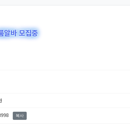
 룸알바 모집중
원
8998
복사