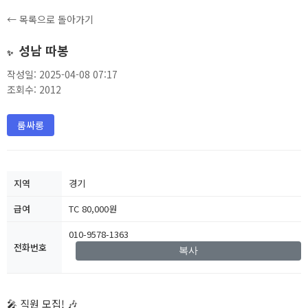
← 목록으로 돌아가기
성남 따봉
✨
작성일: 2025-04-08 07:17
조회수: 2012
룸싸롱
지역
경기
급여
TC 80,000원
010-9578-1363
전화번호
복사
🎤 직원 모집! 🎶